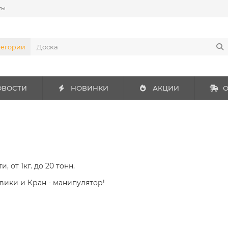
ты
тегории
ОВОСТИ
НОВИНКИ
АКЦИИ
О
 от 1кг. до 20 тонн.
вики и Кран - манипулятор!