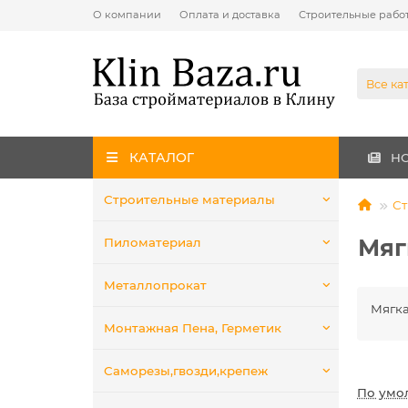
О компании
Оплата и доставка
Строительные рабо
Все ка
КАТАЛОГ
Н
Строительные материалы
Ст
Мяг
Пиломатериал
Металлопрокат
Мягка
Монтажная Пена, Герметик
Саморезы,гвозди,крепеж
По умо