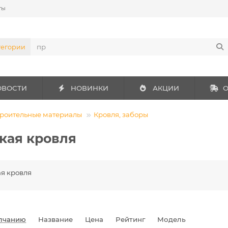
ты
тегории
ОВОСТИ
НОВИНКИ
АКЦИИ
О
роительные материалы
Кровля, заборы
кая кровля
я кровля
лчанию
Название
Цена
Рейтинг
Модель